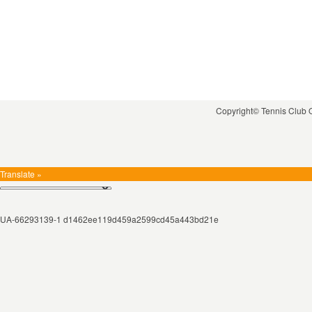
Copyright© Tennis Club
Translate »
UA-66293139-1 d1462ee119d459a2599cd45a443bd21e