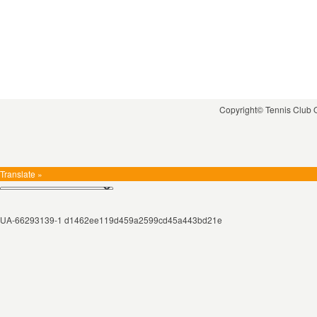
Copyright© Tennis Club
Translate »
UA-66293139-1 d1462ee119d459a2599cd45a443bd21e