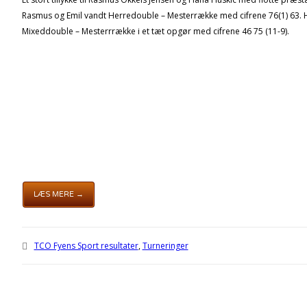
Rasmus og Emil vandt Herredouble – Mesterrække med cifrene 76(1) 63. 
Mixeddouble – Mesterrrække i et tæt opgør med cifrene 46 75 (11-9).
LÆS MERE →
TCO Fyens Sport resultater
,
Turneringer