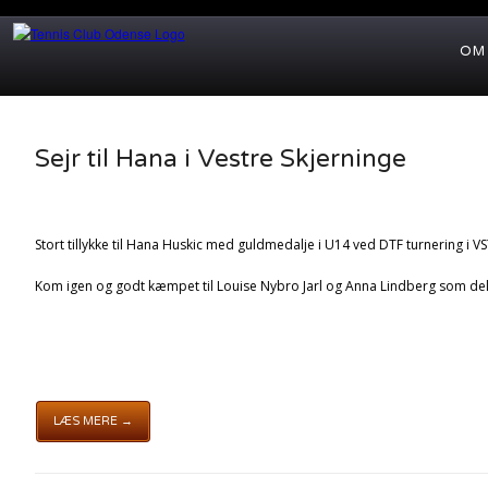
OM
Sejr til Hana i Vestre Skjerninge
Stort tillykke til Hana Huskic med guldmedalje i U14 ved DTF turnering i V
Kom igen og godt kæmpet til Louise Nybro Jarl og Anna Lindberg som de
LÆS MERE →