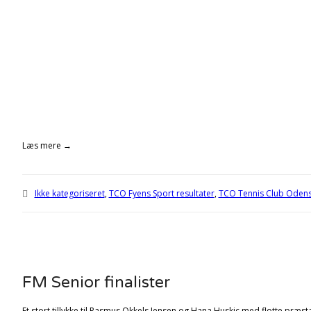
Læs mere →
Ikke kategoriseret
,
TCO Fyens Sport resultater
,
TCO Tennis Club Oden
FM Senior finalister
Et stort tillykke til Rasmus Okkels Jensen og Hana Huskic med flotte præst