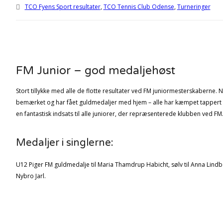
TCO Fyens Sport resultater
,
TCO Tennis Club Odense
,
Turneringer
FM Junior – god medaljehøst
Stort tillykke med alle de flotte resultater ved FM juniormesterskaberne. N
bemærket og har fået guldmedaljer med hjem – alle har kæmpet tappert o
en fantastisk indsats til alle juniorer, der repræsenterede klubben ved FM
Medaljer i singlerne:
U12 Piger FM guldmedalje til Maria Thamdrup Habicht, sølv til Anna Lindbe
Nybro Jarl.