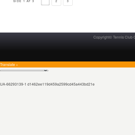
SIDE 1 AF 3
1
2
3
Copyright© Tennis Club
Translate »
UA-66293139-1 d1462ee119d459a2599cd45a443bd21e