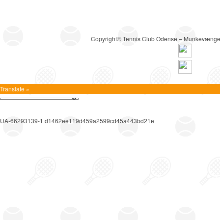
Copyright© Tennis Club Odense – Munkevænge
Translate »
UA-66293139-1 d1462ee119d459a2599cd45a443bd21e