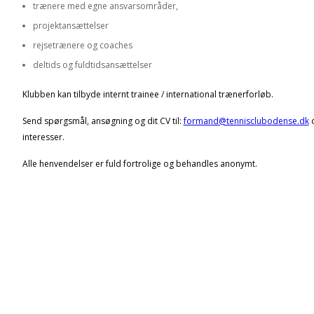
trænere med egne ansvarsområder,
projektansættelser
rejsetrænere og coaches
deltids og fuldtidsansættelser
Klubben kan tilbyde internt trainee / international trænerforløb.
Send spørgsmål, ansøgning og dit CV til:
formand@tennisclubodense.dk
o
interesser.
Alle henvendelser er fuld fortrolige og behandles anonymt.