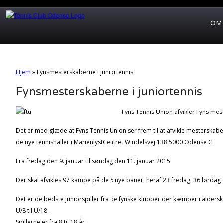
OM
Hjem
»
Fynsmesterskaberne i juniortennis
Fynsmesterskaberne i juniortennis
Fyns Tennis Union afvikler Fyns mes
Det er med glæde at Fyns Tennis Union ser frem til at afvikle mesterskabe
de nye tennishaller i MarienlystCentret Windelsvej 138 5000 Odense C.
Fra fredag den 9. januar til søndag den 11. januar 2015.
Der skal afvikles 97 kampe på de 6 nye baner, heraf 23 fredag, 36 lørdag
Det er de bedste juniorspiller fra de fynske klubber der kæmper i alders
U/8 til U/18.
Spillerne er fra 8 til 18 år.