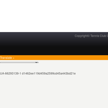
Copyright© Tennis Club
Translate »
UA-66293139-1 d1462ee119d459a2599cd45a443bd21e