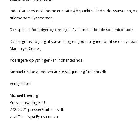
Inderdørsmesterskaberne er et at højdepunkter i indendørssæsonen, og 
titlerne som Fynsmester,
Der spilles både piger og drenge i såvel single, double som mixdouble.
Der er gratis adgang til stævnet, og en god mulighed for at se de nye b
Marienlyst Center,
Yderligere oplysninger kan indhentes hos.
Michael Grube Andersen 40895511 junior@ftutennis.dk
Venlig hilsen
Michael Heering
Presseansvarlig FTU
24205221 presse@ftutennis.dk
vi vil Tennis på Fyn sammen