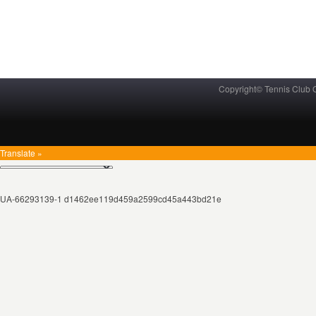
Copyright© Tennis Club
Translate »
UA-66293139-1 d1462ee119d459a2599cd45a443bd21e