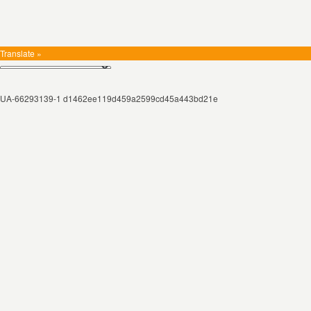
Translate »
UA-66293139-1 d1462ee119d459a2599cd45a443bd21e