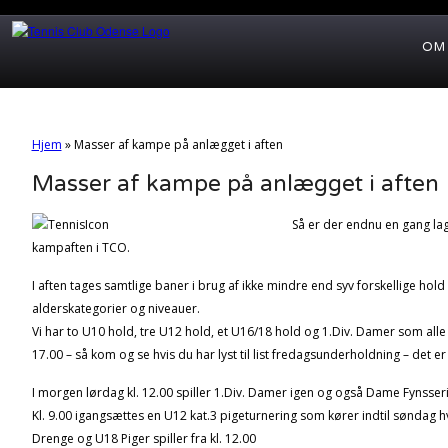
OM
Hjem
»
Masser af kampe på anlægget i aften
Masser af kampe på anlægget i aften
Så er der endnu en gang lagt
kampaften i TCO.
I aften tages samtlige baner i brug af ikke mindre end syv forskellige hold i
alderskategorier og niveauer.
Vi har to U10 hold, tre U12 hold, et U16/18 hold og 1.Div. Damer som alle v
17.00 – så kom og se hvis du har lyst til list fredagsunderholdning – det er 
I morgen lørdag kl. 12.00 spiller 1.Div. Damer igen og også Dame Fynsseri
Kl. 9.00 igangsættes en U12 kat.3 pigeturnering som kører indtil søndag
Drenge og U18 Piger spiller fra kl. 12.00