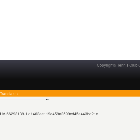
Copyright© Tennis Club
Translate »
UA-66293139-1 d1462ee119d459a2599cd45a443bd21e