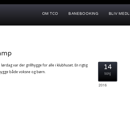
OM TCO
BANEBOOKING
BLIV MED
kamp
ørdag var der grillhygge for alle i klubhuset. En rigtig
14
hygge både voksne og børn.
MAJ
2016