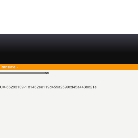
Translate »
UA-66293139-1 d1462ee119d459a2599cd45a443bd21e