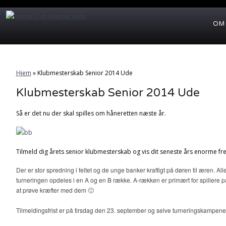
OM
Hjem
»
Klubmesterskab Senior 2014 Ude
Klubmesterskab Senior 2014 Ude
Så er det nu der skal spilles om håneretten næste år.
Tilmeld dig årets senior klubmesterskab og vis dit seneste års enorme fr
Der er stor spredning i feltet og de unge banker kraftigt på døren til æren. Al
turneringen opdeles i en A og en B række. A-rækken er primært for spillere p
at prøve kræfter med dem 🙂
Tilmeldingsfrist er på tirsdag den 23. september og selve turneringskampene afv