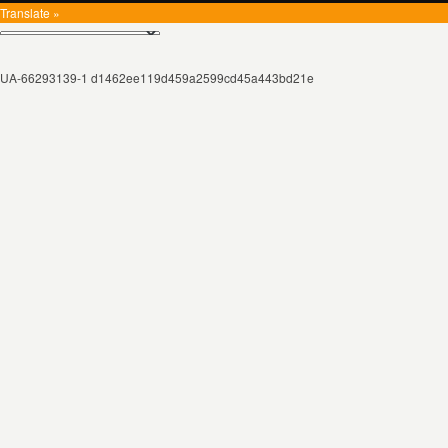
Translate »
UA-66293139-1 d1462ee119d459a2599cd45a443bd21e