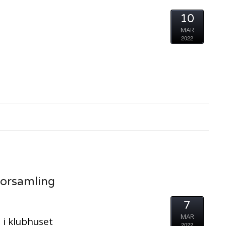
10
MAR
2022
0
lforsamling
7
MAR
0 i klubhuset
2022