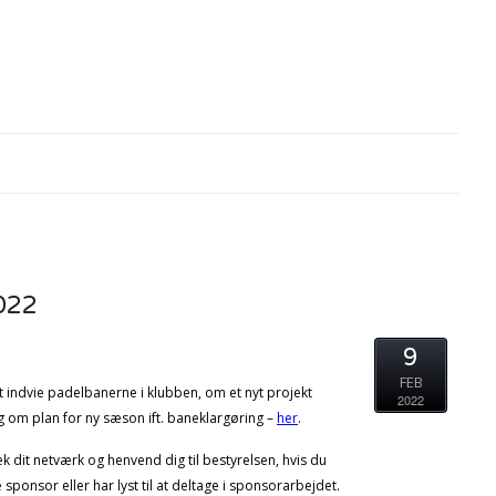
022
9
FEB
t indvie padelbanerne i klubben, om et nyt projekt
2022
 om plan for ny sæson ift. baneklargøring –
her
.
0
ek dit netværk og henvend dig til bestyrelsen, hvis du
 sponsor eller har lyst til at deltage i sponsorarbejdet.