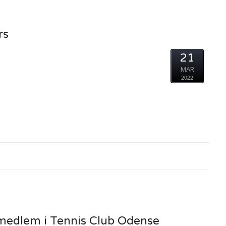
rs
21
MAR
2022
0
 medlem i Tennis Club Odense