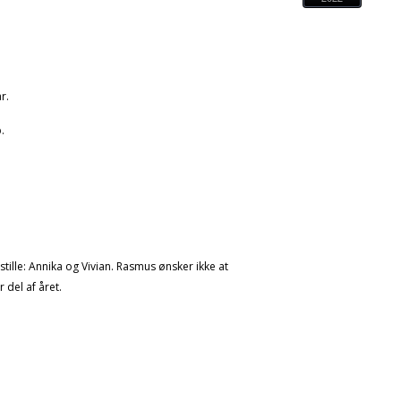
0
r.
.
stille: Annika og Vivian. Rasmus ønsker ikke at
r del af året.