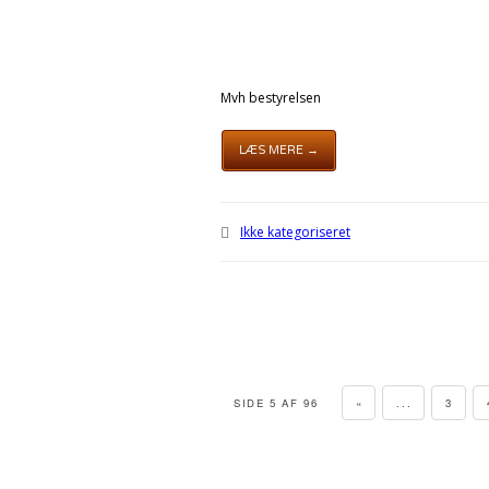
Mvh bestyrelsen
LÆS MERE →
Ikke kategoriseret
SIDE 5 AF 96
«
...
3