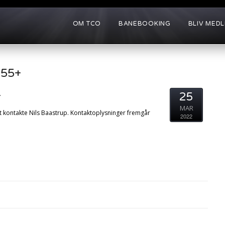
OM TCO
BANEBOOKING
BLIV MED
 55+
.
25
MAR
at kontakte Nils Baastrup. Kontaktoplysninger fremgår
2022
0