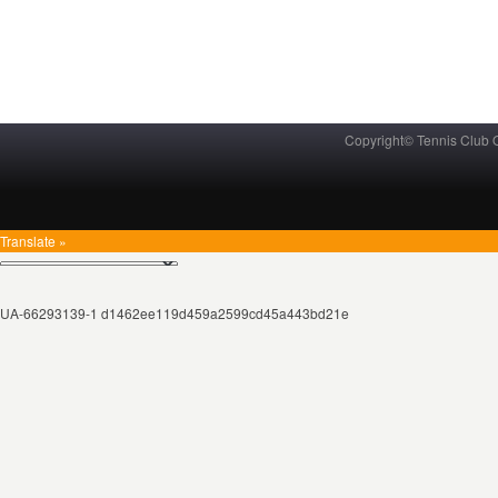
Copyright© Tennis Club
Translate »
UA-66293139-1 d1462ee119d459a2599cd45a443bd21e