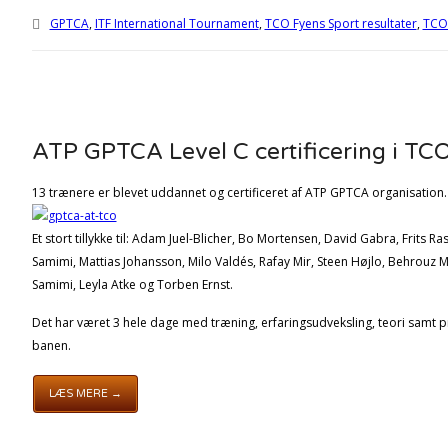
GPTCA
,
ITF International Tournament
,
TCO Fyens Sport resultater
,
TCO
ATP GPTCA Level C certificering i TC
13 trænere er blevet uddannet og certificeret af ATP GPTCA organisation.
Et stort tillykke til: Adam Juel-Blicher, Bo Mortensen, David Gabra, Frits
Samimi, Mattias Johansson, Milo Valdés, Rafay Mir, Steen Højlo, Behrouz
Samimi, Leyla Atke og Torben Ernst.
Det har været 3 hele dage med træning, erfaringsudveksling, teori samt p
banen.
LÆS MERE →