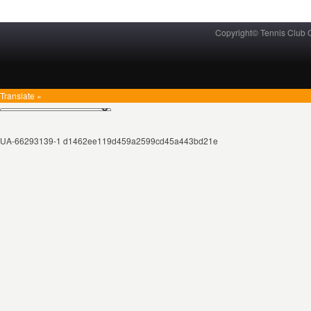
Copyright© Tennis Club
Translate »
UA-66293139-1 d1462ee119d459a2599cd45a443bd21e