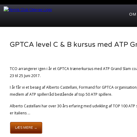
OM
GPTCA level C & B kursus med ATP G
TCO arrangerer igen i år et GPTCA trænerkursus med ATP Grand Slam coa
23 til 25 Juni 2017.
I år får vi et besøg af Alberto Castellani, Formand for GPTCA organisation,
medlem af ATP spillerråd bestående af top 50 ATP spillere.
Alberto Castellani har over 30 års erfaring med udvikling af TOP 100 ATP sp
er Italiens ...
LÆS MERE →