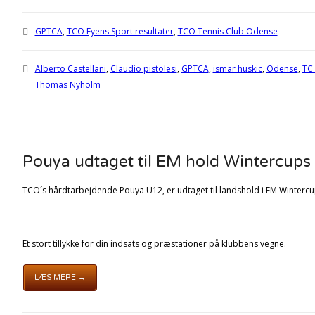
GPTCA
,
TCO Fyens Sport resultater
,
TCO Tennis Club Odense
Alberto Castellani
,
Claudio pistolesi
,
GPTCA
,
ismar huskic
,
Odense
,
TC
Thomas Nyholm
Pouya udtaget til EM hold Wintercups
TCO´s hårdtarbejdende Pouya U12, er udtaget til landshold i EM Wintercu
Et stort tillykke for din indsats og præstationer på klubbens vegne.
LÆS MERE →