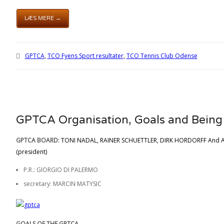
LÆS MERE →
GPTCA
,
TCO Fyens Sport resultater
,
TCO Tennis Club Odense
GPTCA Organisation, Goals and Bein
GPTCA BOARD
: TONI NADAL, RAINER SCHUETTLER, DIRK HORDORFF And 
(president)
P.R.: GIORGIO DI PALERMO
secretary: MARCIN MATYSIC
GOALS OF THE GPTCA