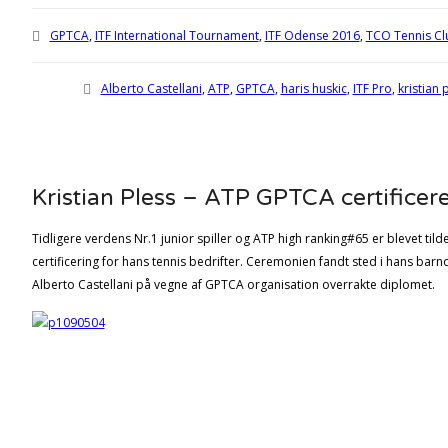
GPTCA
,
ITF International Tournament
,
ITF Odense 2016
,
TCO Tennis C
Alberto Castellani
,
ATP
,
GPTCA
,
haris huskic
,
ITF Pro
,
kristian 
Kristian Pless – ATP GPTCA certificer
Tidligere verdens Nr.1 junior spiller og ATP high ranking#65 er blevet tild
certificering for hans tennis bedrifter. Ceremonien fandt sted i hans bar
Alberto Castellani på vegne af GPTCA organisation overrakte diplomet.