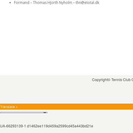
Formand – Thomas Hjorth Nyholm – thn@etotal.dk
Copyright© Tennis Club
Translate »
UA-66293139-1 d1462ee119d459a2599cd45a443bd21e