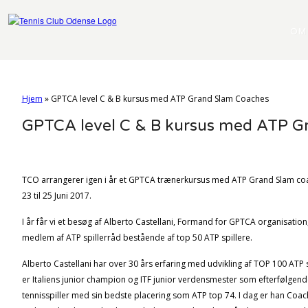
OM
Hjem
»
GPTCA level C & B kursus med ATP Grand Slam Coaches
GPTCA level C & B kursus med ATP G
TCO arrangerer igen i år et GPTCA trænerkursus med ATP Grand Slam coa
23 til 25 Juni 2017.
I år får vi et besøg af Alberto Castellani, Formand for GPTCA organisation,
medlem af ATP spillerråd bestående af top 50 ATP spillere.
Alberto Castellani har over 30 års erfaring med udvikling af TOP 100 ATP sp
er Italiens junior champion og ITF junior verdensmester som efterfølgend
tennisspiller med sin bedste placering som ATP top 74. I dag er han Coach