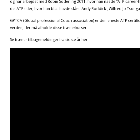
og har arbejdet med Robin Söderling 2011, hvor han nåede “ATP career-h
del ATP titler, hvor han bl.a. havde slået: Andy Roddick , Wilfred Jo Tsonga, 
GPTCA (Global professional Coach association) er den eneste ATP certific
verden, der må afholde disse trænerkurser.
Se træner tilbagemeldinger fra sidste år her –