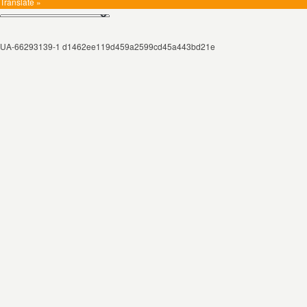
Translate »
UA-66293139-1 d1462ee119d459a2599cd45a443bd21e