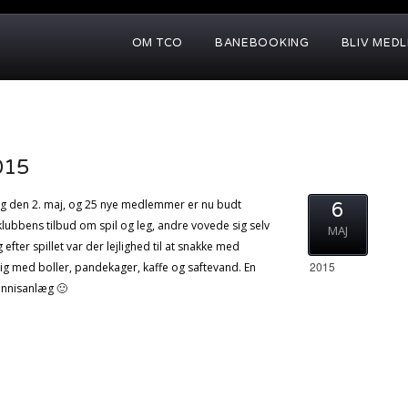
OM TCO
BANEBOOKING
BLIV MED
015
ag den 2. maj, og 25 nye medlemmer er nu budt
6
lubbens tilbud om spil og leg, andre vovede sig selv
MAJ
efter spillet var der lejlighed til at snakke med
2015
ig med boller, pandekager, kaffe og saftevand. En
tennisanlæg 🙂