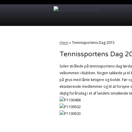
Hjem
»
Tennissportens Dag 2015
Tennissportens Dag 2
Solen strålede på tennissportens dag lørd
velkommen i klubben. Nogen takkede ja til k
på grus med lånte ketsjere og bolde. Før og 
eksisterende medlemmer og til at forsyne s
dejlig forårsdag i et af landets smukkeste 