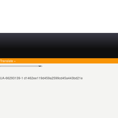
Translate »
UA-66293139-1 d1462ee119d459a2599cd45a443bd21e