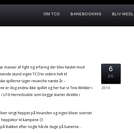
OM TCO
BANEBOOKING
BLIV MED
var masser af fight og erfaring der blev høstet mod
6
ivende stund ingen TCO’er videre helt til
JUL
ke spillerne tager revanche næste år –
2014
rne er dog endnu ikke spillet og her har vi Tine Winkler i
 U16 Herredouble som begge starter direkte i
liver ivrigt heppet på hinanden og ingen bliver overset
 heppekor til kampene 🙂
tur på Bakken efter nogle hårde dage på banerne…