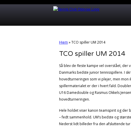
Hjem
»
TCO spiller UM 2014
TCO spiller UM 2014
Så blev de fleste kampe vel overstået, der 
Danmarks bedste junior tennisspillere. I skr
hovedturneringen som vi plejer, men mon ik
spillermaterialet er der i hvert fald. Double
U16 Damedouble og Rasmus Okkels Jensen i
hovedturneringen.
Hele holdet viser kanon teamspirit og der b
– fedt sammenhold. UM’s bedste og største
Nederst lidt billeder fra den afsluttende 