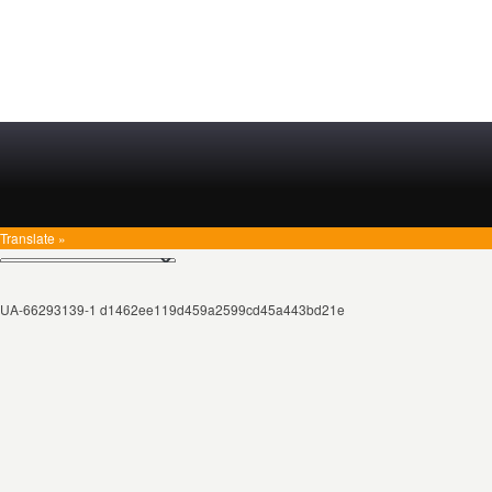
Translate »
UA-66293139-1 d1462ee119d459a2599cd45a443bd21e