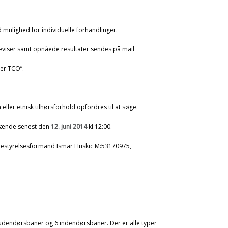
ed mulighed for individuelle forhandlinger.
eviser samt opnåede resultater sendes på mail
er TCO”.
 eller etnisk tilhørsforhold opfordres til at søge.
 hænde senest den
12. juni 2014
kl.12:00.
Bestyrelsesformand Ismar Huskic M:53170975,
 udendørsbaner og 6 indendørsbaner. Der er alle typer