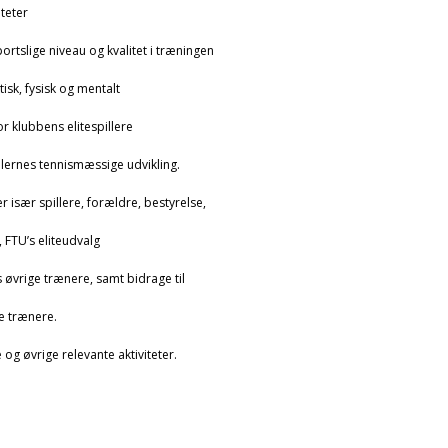
iteter
portslige niveau og kvalitet i træningen
tisk, fysisk og mentalt
r klubbens elitespillere
llernes tennismæssige udvikling.
især spillere, forældre, bestyrelse,
, FTU’s eliteudvalg
øvrige trænere, samt bidrage til
ye trænere.
 og øvrige relevante aktiviteter.