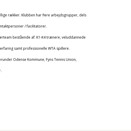
llige rækker. Klubben har flere arbejdsgrupper, dels
aktpersoner / facilitatorer.
nerteam bestående af: K1-K4 trænere, veluddannede
rfaring samt professionelle WTA spillere.
erunder Odense Kommune, Fyns Tennis Union,
.