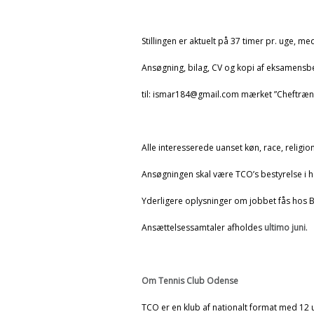
Stillingen er aktuelt på 37 timer pr. uge, m
Ansøgning, bilag, CV og kopi af eksamensb
til: ismar184@gmail.com mærket ”Cheftræn
Alle interesserede uanset køn, race, religion
Ansøgningen skal være TCO’s bestyrelse i
Yderligere oplysninger om jobbet fås hos 
Ansættelsessamtaler afholdes
ultimo juni
.
Om Tennis Club Odense
TCO er en klub af nationalt format med 12