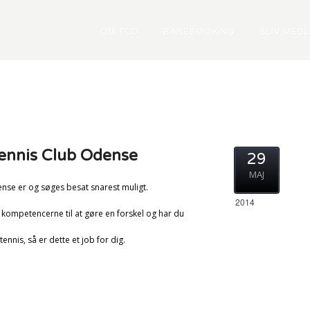
OM TCO
BANEBOOKING
BLIV MED
Tennis Club Odense
29
MAJ
ense er og søges besat snarest muligt.
2014
 kompetencerne til at gøre en forskel og har du
ennis, så er dette et job for dig.