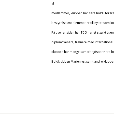
af
medlemmer, klubben har flere hold i forske
bestyrelsesmedlemmer er tilknyttet som kont
På træner siden har TCO har et stærkt træ
diplomtrænere, trænere med international e
Klubben har mange samarbejdspartnere h
Boldklubben Marienlyst samt andre klubber