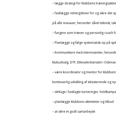
– lægge strategi for klubbens træningsaktiv
– fastlægge retningslinier for og sikre det s
på alle niveauer, herunder såvel teknisk, tak
– fungere som træner og personlig coach fo
– Planlægge og følge systematisk op på spi
– Kommunikere med interessenter, herunder 
klubudvalg, DTF, Elitesekretariatet i Odense
– være koordinator og mentor for klubbens 
kontinuerlig udvikling af eksisterende og n
– deltage i fastlagte turneringer, holdkampe
– planlægge klubbens aktiviteter og tilbud
– at sikre et godt samarbejde