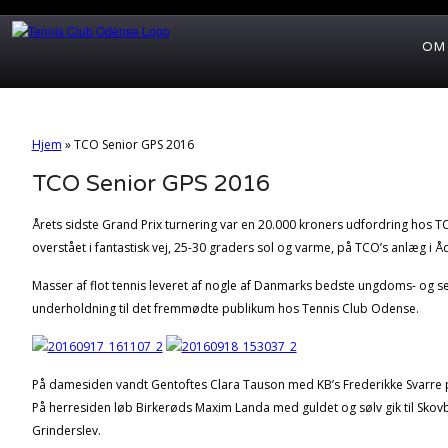
OM
Hjem
»
TCO Senior GPS 2016
TCO Senior GPS 2016
Årets sidste Grand Prix turnering var en 20.000 kroners udfordring hos T
overstået i fantastisk vej, 25-30 graders sol og varme, på TCO’s anlæg i 
Masser af flot tennis leveret af nogle af Danmarks bedste ungdoms- og se
underholdning til det fremmødte publikum hos Tennis Club Odense.
På damesiden vandt Gentoftes Clara Tauson med KB’s Frederikke Svarre
På herresiden løb Birkerøds Maxim Landa med guldet og sølv gik til Sko
Grinderslev.