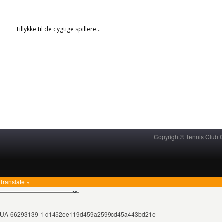
Tillykke til de dygtige spillere…
Copyright© Tennis Club
Translate »
UA-66293139-1 d1462ee119d459a2599cd45a443bd21e