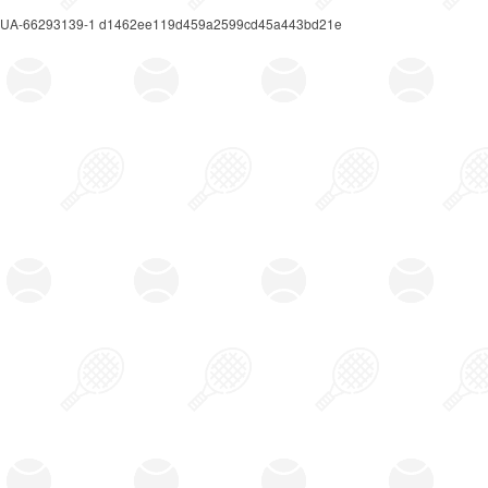
UA-66293139-1 d1462ee119d459a2599cd45a443bd21e