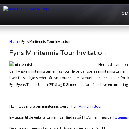
OM
Hjem
»
Fyns Minitennis Tour Invitation
Fyns Minitennis Tour Invitation
Hermed invitation t
den Fynske minitennis turnerings tour, hvor der spilles minitennis turner
børn forskellige steder på Fyn. Touren er et samarbejde imellem de forsk
Fyn, Fyens Tennis Union (FTU) og DGI med det formål at lave en turnering
I kan læse mere om minitennis touren her:
Minitennistour
Invitation til de enkelte turneringer findes på FTU’s hjemmeside:
ftutennis
Den første turnering finder sted i Assens søndag den 20.11.