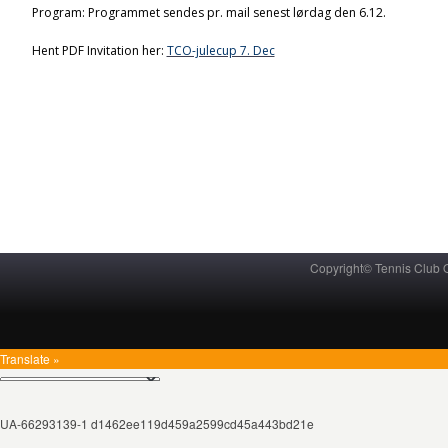
Program: Programmet sendes pr. mail senest lørdag den 6.12.
Hent PDF Invitation her:
TCO-julecup 7. Dec
Copyright© Tennis Club
Translate »
UA-66293139-1 d1462ee119d459a2599cd45a443bd21e