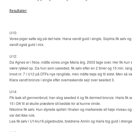
Resultater:
U10:
Vores piger satte sig på det hele. Hana vandt guld i single, Sophia fik søl
vandt også guld i mix.
U12:
Da Agnes er i Nice, måtte vores unge Maria årg. 2003 tage over. Her fik hun si
være rykket op. Da hun som useeded, fik sølv efter en 2 timer og 15 min. la
imod nr. 7 i U12 på DTFs nye rangliste, men måtte bøje sig til sidst. Men så 
Klara vandt bronze i single efter overraskende sejr over seeded 3.
U14:
Fik Isak sit gennembrud, han slog seeded 4 og fik dermed bronze. Haris fik søl
15 i DK til at skulle præstere sit bedste for at kunne vinde.
Nikoline fik sølv. Hun styrede spillet i finalen og markerede sit høje niveau
var det ikke nok.
Lea fik sølv i U14/u16 pigedouble, brødrene Armin og Haris tog guld i dreng