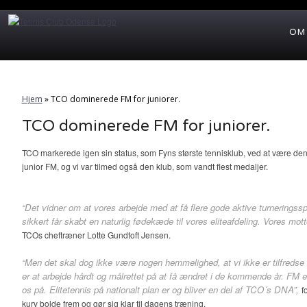
OM
Hjem
»
TCO dominerede FM for juniorer.
TCO dominerede FM for juniorer.
TCO markerede igen sin status, som Fyns største tennisklub, ved at være den 
junior FM, og vi var tilmed også den klub, som vandt flest medaljer.
“Det vidner om at vores arbejde med at få flere gode aktive turneringsspi
sikkert får skabt en naturlig fødekæde til vores eliteafdeling. Vores mo
TCOs cheftræner Lotte Gundtoft Jensen.
“Men det skal dog ikke være nogen hemmelighed, at vi ikke er tilfredse m
er at arbejde hårdt og målrettet på at få ændret i de kommende år. FM er
os på. Elitetennis på nationalt plan er og bliver en del af TCO´s DNA”,
f
kurv bolde frem og gør sig klar til dagens træning.