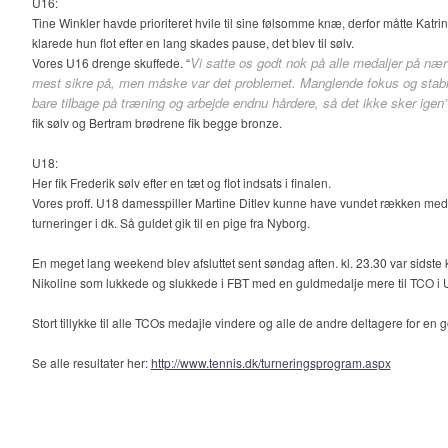
U16:
Tine Winkler havde prioriteret hvile til sine følsomme knæ, derfor måtte Katrin
klarede hun flot efter en lang skades pause, det blev til sølv.
Vi satte os godt nok på alle medaljer på nær
Vores U16 drenge skuffede. “
mest sikre på, men måske var det problemet. Manglende fokus og sta
bare tilbage på træning og arbejde endnu hårdere, så det ikke sker igen
fik sølv og Bertram brødrene fik begge bronze.
U18:
Her fik Frederik sølv efter en tæt og flot indsats i finalen.
Vores proff. U18 damesspiller Martine Ditlev kunne have vundet rækken med v
turneringer i dk. Så guldet gik til en pige fra Nyborg.
En meget lang weekend blev afsluttet sent søndag aften. kl. 23.30 var sidste
Nikoline som lukkede og slukkede i FBT med en guldmedalje mere til TCO i
Stort tillykke til alle TCOs medajle vindere og alle de andre deltagere for en 
Se alle resultater her:
http://www.tennis.dk/turneringsprogram.aspx