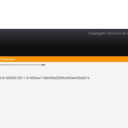
Copyright© Tennis Club
Translate »
UA-66293139-1 d1462ee119d459a2599cd45a443bd21e