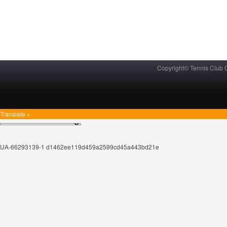
Copyright© Tennis Club
Translate »
UA-66293139-1 d1462ee119d459a2599cd45a443bd21e