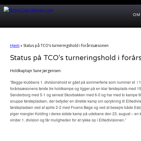
OM
Hjem
»
Status på TCO’s turneringshold i forårssæsonen
Status på TCO’s turneringshold i forå
Holdkaptajn Sune Jørgensen:
“Begge klubbens 1. divisionshold er gået på sommerferie som nummer et i 1.
forårssæsonens første tre holdkampe og ligger på en klar førsteplads med 15
Sønderborg med 5-1 og senest Skovbakken med 6-0 og har med to kampe tilba
snuppe førstepladsen, der betyder en direkte kamp om oprykning til Elitedivi
førstepladsen ved at spille 2-2 med Fruens Bøge og ved at besejre både Esb
piger mangler Kolding i deres sidste kamp på udebane den 23. august – en 
vinder 1. division og får muligheden for at rykke op i Elitedivisionen.”