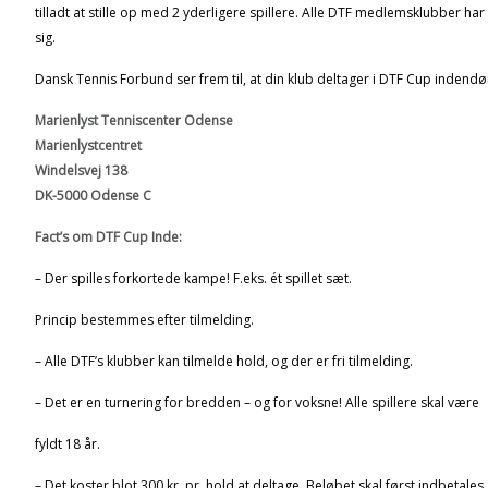
tilladt at stille op med 2 yderligere spillere. Alle DTF medlemsklubber har
sig.
Dansk Tennis Forbund ser frem til, at din klub deltager i DTF Cup indendør
Marienlyst Tenniscenter Odense
Marienlystcentret
Windelsvej 138
DK-5000 Odense C
Fact’s om DTF Cup Inde:
– Der spilles forkortede kampe! F.eks. ét spillet sæt.
Princip bestemmes efter tilmelding.
– Alle DTF’s klubber kan tilmelde hold, og der er fri tilmelding.
– Det er en turnering for bredden – og for voksne! Alle spillere skal være
fyldt 18 år.
– Det koster blot 300 kr. pr. hold at deltage. Beløbet skal først indbetales