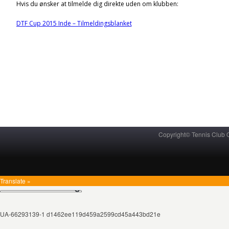
Hvis du ønsker at tilmelde dig direkte uden om klubben:
DTF Cup 2015 Inde – Tilmeldingsblanket
Copyright© Tennis Club
Translate »
UA-66293139-1 d1462ee119d459a2599cd45a443bd21e