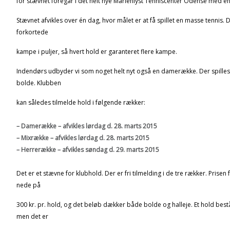
for stævnet foregår i det helt nye Marienlyst Tenniscenter Odense med en
Stævnet afvikles over én dag, hvor målet er at få spillet en masse tennis. D
forkortede
kampe i puljer, så hvert hold er garanteret flere kampe.
Indendørs udbyder vi som noget helt nyt også en damerække. Der spilles
bolde. Klubben
kan således tilmelde hold i følgende rækker:
– Damerække – afvikles lørdag d. 28. marts 2015
– Mixrække – afvikles lørdag d. 28. marts 2015
– Herrerække – afvikles søndag d. 29. marts 2015
Det er et stævne for klubhold. Der er fri tilmelding i de tre rækker. Prisen 
nede på
300 kr. pr. hold, og det beløb dækker både bolde og halleje. Et hold bestå
men det er