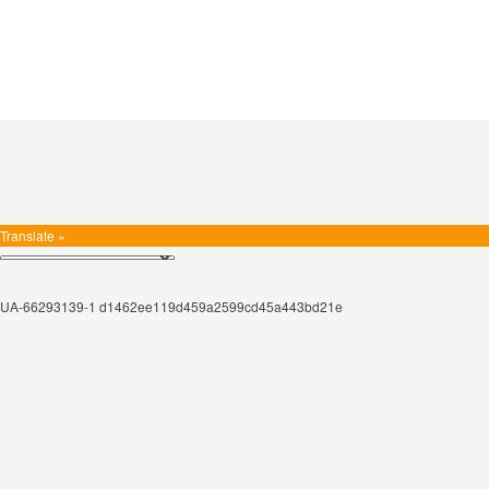
Translate »
UA-66293139-1 d1462ee119d459a2599cd45a443bd21e