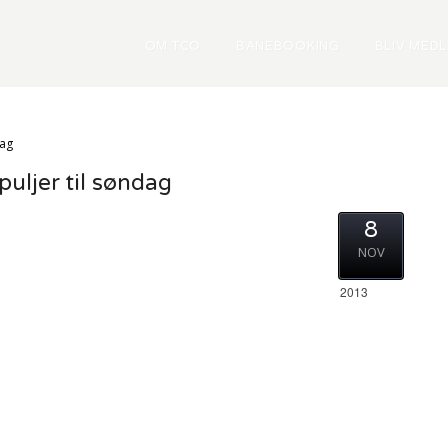
OM TCO
BANEBOOKING
BLIV MED
dag
uljer til søndag
8
NOV
2013