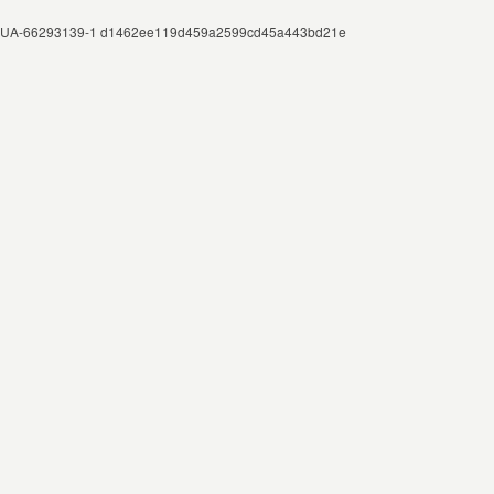
UA-66293139-1 d1462ee119d459a2599cd45a443bd21e