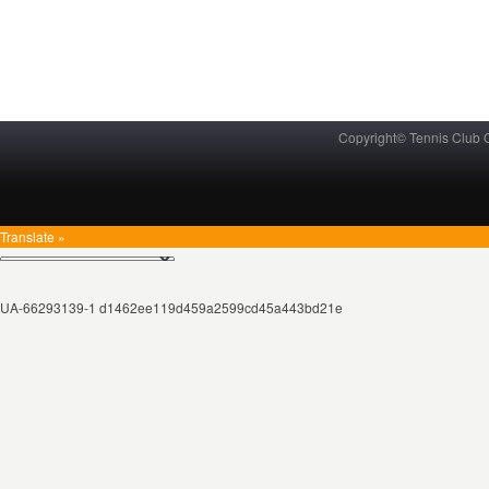
Copyright© Tennis Club
Translate »
UA-66293139-1 d1462ee119d459a2599cd45a443bd21e