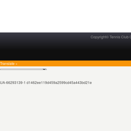
Copyright© Tennis Club
Translate »
UA-66293139-1 d1462ee119d459a2599cd45a443bd21e