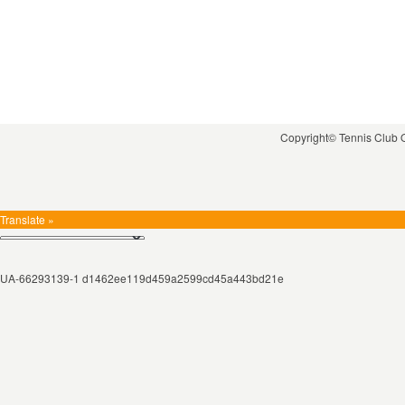
Copyright© Tennis Club
Translate »
UA-66293139-1 d1462ee119d459a2599cd45a443bd21e