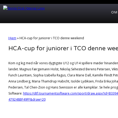
OM
Hjem
»
HCA-cup for juniorer i TCO denne weekend
HCA-cup for juniorer i TCO denne we
Kom og kig med når vores dygtigste U12 og U14 spillere møder hinanden o
landet. Magnus Færgemann Holst, Nikolaj Sehested Berens Petersen, Viktor
Funch Lauritsen, Sophia Izabella Ragus, Clara Marie Dall, Kamille Flindt Pi
Anna Lindberg, Maria Thamdrup Habicht, Isolde Lydiksen, Frida Erika Joha
Pedersen, Tal Chen-Zion og Hans Svensson er alle kampklar. Se hele pr
Software:
https://dtf.tournamentsoftware.com/sport/draw.aspx?id=B339
479248BF49FF&draw=20