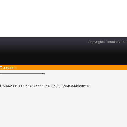
Copyright© Tennis Club
Translate »
UA-66293139-1 d1462ee119d459a2599cd45a443bd21e