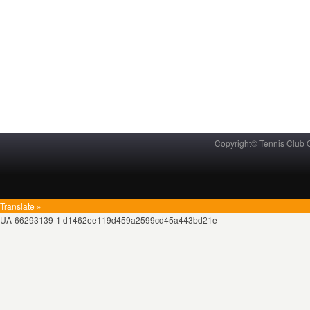
Copyright© Tennis Club
Translate »
UA-66293139-1 d1462ee119d459a2599cd45a443bd21e