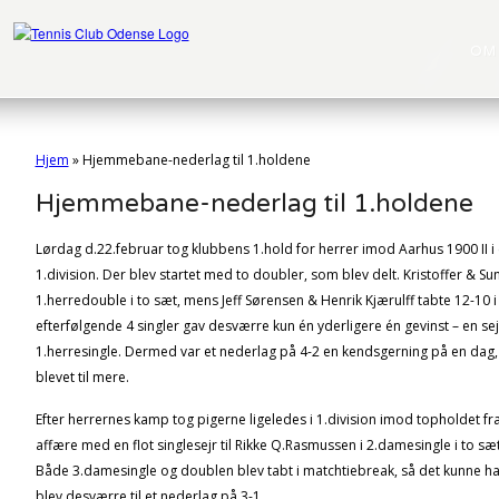
OM
Hjem
»
Hjemmebane-nederlag til 1.holdene
Hjemmebane-nederlag til 1.holdene
Lørdag d.22.februar tog klubbens 1.hold for herrer imod Aarhus 1900 II i
1.division. Der blev startet med to doubler, som blev delt. Kristoffer & S
1.herredouble i to sæt, mens Jeff Sørensen & Henrik Kjærulff tabte 12-10 
efterfølgende 4 singler gav desværre kun én yderligere én gevinst – en sejr 
1.herresingle. Dermed var et nederlag på 4-2 en kendsgerning på en dag
blevet til mere.
Efter herrernes kamp tog pigerne ligeledes i 1.division imod topholdet fra
affære med en flot singlesejr til Rikke Q.Rasmussen i 2.damesingle i to s
Både 3.damesingle og doublen blev tabt i matchtiebreak, så det kunne ha
blev desværre til et nederlag på 3-1.