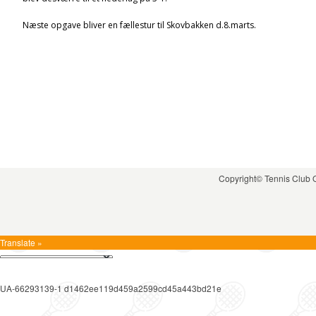
Næste opgave bliver en fællestur til Skovbakken d.8.marts.
Copyright© Tennis Club
Translate »
UA-66293139-1 d1462ee119d459a2599cd45a443bd21e