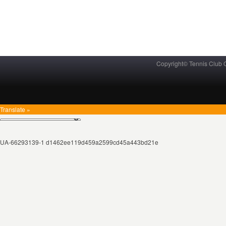
Copyright© Tennis Club
Translate »
UA-66293139-1 d1462ee119d459a2599cd45a443bd21e