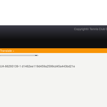
Copyright© Tennis Club
Translate »
UA-66293139-1 d1462ee119d459a2599cd45a443bd21e