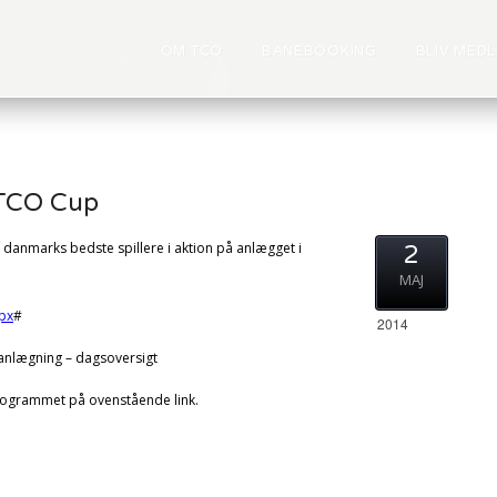
OM TCO
BANEBOOKING
BLIV MED
TCO Cup
danmarks bedste spillere i aktion på anlægget i
2
MAJ
px
#
2014
lanlægning – dagsoversigt
rogrammet på ovenstående link.