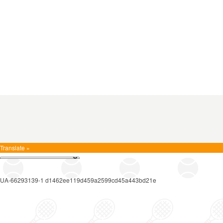
Translate »
UA-66293139-1 d1462ee119d459a2599cd45a443bd21e