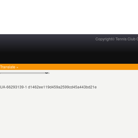
Copyright© Tennis Club
Translate »
UA-66293139-1 d1462ee119d459a2599cd45a443bd21e