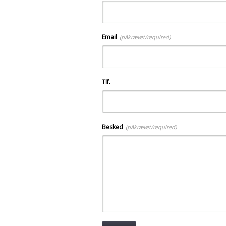
Email
(påkrævet/required)
Tlf.
Besked
(påkrævet/required)