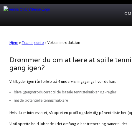
OM
Hjem
»
Træningsinfo
»
Voksenintroduktion
Drømmer du om at lære at spille tennis 
gang igen?
Vi tilbyder igen i år forløb på 4 undervisningsgange hvor du kan:
blive (gen)introduceret til de basale tennisteknikker og -regler
møde potentielle tennismakkere
Hvis du er interesseret, så opret en profil og skriv dig på venteliste her (o
Vi vil oprette hold løbende i det omfang vi har trænere og baner til det