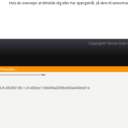
Hvis du overvejer at tilmelde dig eller har spørgsmål, så skriv til senior
Copyright© Tennis Club
Translate »
UA-66293139-1 d1462ee119d459a2599cd45a443bd21e