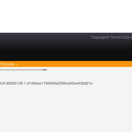
Copyright© Tennis Club
Translate »
UA-66293139-1 d1462ee119d459a2599cd45a443bd21e