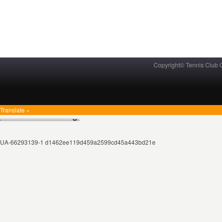
Copyright© Tennis Club
Translate »
UA-66293139-1 d1462ee119d459a2599cd45a443bd21e