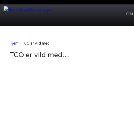
OM
Hjem
»
TCO er vild med…
TCO er vild med…