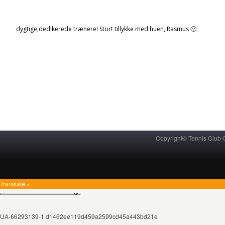
dygtige,dedikerede trænere! Stort tillykke med huen, Rasmus 🙂
Copyright© Tennis Club
Translate »
UA-66293139-1 d1462ee119d459a2599cd45a443bd21e