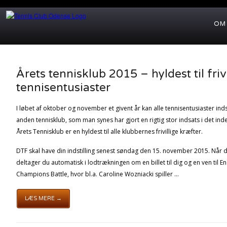
OM
Årets tennisklub 2015 – hyldest til frivi
tennisentusiaster
I løbet af oktober og november et givent år kan alle tennisentusiaster indst
anden tennisklub, som man synes har gjort en rigtig stor indsats i det in
Årets Tennisklub er en hyldest til alle klubbernes frivillige kræfter.
DTF skal have din indstilling senest søndag den 15. november 2015. Når du
deltager du automatisk i lodtrækningen om en billet til dig og en ven til 
Champions Battle, hvor bl.a. Caroline Wozniacki spiller ...
LÆS MERE →