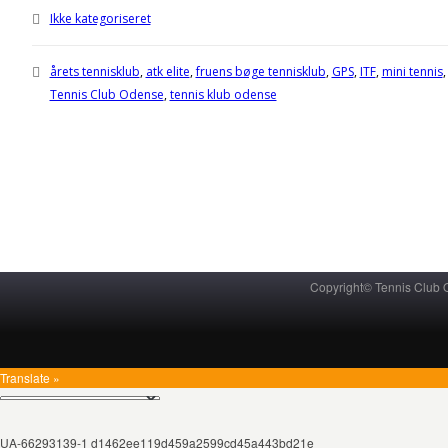
Ikke kategoriseret
årets tennisklub
,
atk elite
,
fruens bøge tennisklub
,
GPS
,
ITF
,
mini tennis
Tennis Club Odense
,
tennis klub odense
Copyright© Tennis Club
Translate »
UA-66293139-1 d1462ee119d459a2599cd45a443bd21e