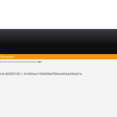
Translate »
UA-66293139-1 d1462ee119d459a2599cd45a443bd21e