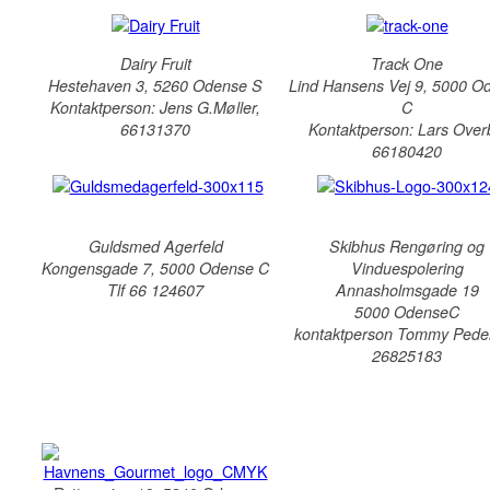
Dairy Fruit
Track One
Hestehaven 3, 5260 Odense S
Lind Hansens Vej 9, 5000 O
Kontaktperson: Jens G.Møller,
C
66131370
Kontaktperson: Lars Over
66180420
Guldsmed Agerfeld
Skibhus Rengøring og
Kongensgade 7, 5000 Odense C
Vinduespolering
Tlf 66 124607
Annasholmsgade 19
5000 OdenseC
kontaktperson Tommy Pede
26825183