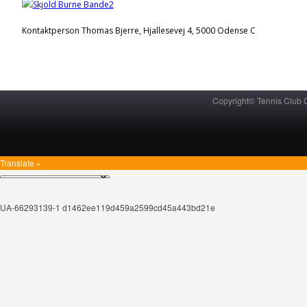
Kontaktperson Thomas Bjerre, Hjallesevej 4, 5000 Odense C
Copyright© Tennis Club
Translate »
UA-66293139-1 d1462ee119d459a2599cd45a443bd21e