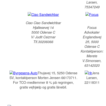
Larsen,
75347249
Ciao Ciao Sandwichbar
Hjallesevej 14
Focus
5000 Odense C
Advokater
V/ Judit Csizmar
Englandsvej
Tlf.30206066
25, 5000
Odense C
Kontaktperson:
Merete
V.Simonsen,
63142020
Thujavej 15, 5250 Odense
Jens
SV, kontaktperson Morten Jensen 66173711.
Larsen,
For TCO-medlemmer 8 % på regningen,
22118311
gratis vejhjælp og gratis lånebil.