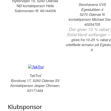
Ryttervejen 19, 5240 Odense
Skovhavens VVS
NØ kontaktperson Helle
Egestubben 4
Salomonsen tlf: 66144006
5270 Odense N
kontaktperson Michael Sa
40254705
Der giver 10 % rabat
SolarVenti solfanger 
gives fra 10-25 % rabat 
udstillede armatur på Egest
4.
TekTrol
Bondovej 17, 5250 Odense SV
Kontaktperson Jesper Ohmsen,
63171484
Klubsponsor