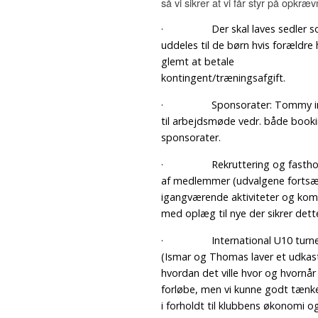
så vi sikrer at vi får styr på opkræ
· Der skal laves sedler s
uddeles til de børn hvis forældre 
glemt at betale
kontingent/træningsafgift.
· Sponsorater: Tommy ind
til arbejdsmøde vedr. både book
sponsorater.
· Rekruttering og fasthol
af medlemmer (udvalgene fortsæ
igangværende aktiviteter og ko
med oplæg til nye der sikrer dett
· International U10 turne
(Ismar og Thomas laver et udkast 
hvordan det ville hvor og hvornår
forløbe, men vi kunne godt tænk
i forholdt til klubbens økonomi o