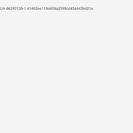
UA-66293139-1 d1462ee119d459a2599cd45a443bd21e