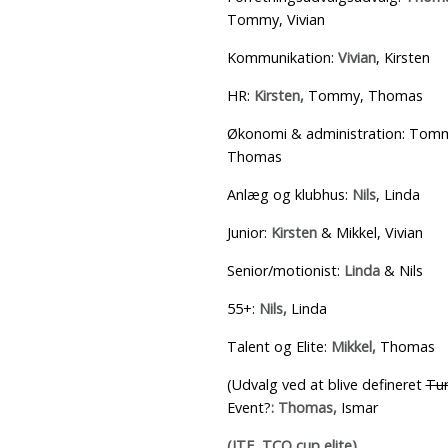
Tommy, Vivian
Kommunikation:
Vivian
, Kirsten
HR:
Kirsten,
Tommy, Thomas
Økonomi & administration: Tom
Thomas
Anlæg og klubhus:
Nils
, Linda
Junior:
Kirsten
& Mikkel, Vivian
Senior/motionist:
Linda
& Nils
55+:
Nils,
Linda
Talent og Elite:
Mikkel,
Thomas
(Udvalg ved at blive defineret
Tur
Event?
: Thomas,
Ismar
(ITF, TCO cup elite)