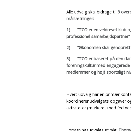
Alle udvalg skal bidrage til
3 over
målsætninger:
1)
“
TCO er en veldrevet klub o
professionel samarbejdspartner”
2)
“Økonomien skal genoprett
3)
“TCO er baseret på den da
foreningskultur med engagerede
medlemmer og højt sportsligt ni
Hvert udvalg har en primær kont
koordinerer udvalgets opgaver o
aktiviteter (markeret med fed ne
Forretningsudvalgsudvalg:
Thom