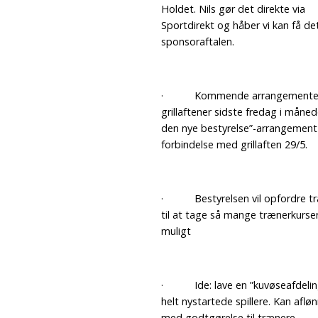
Holdet. Nils gør det direkte via
Sportdirekt og håber vi kan få det
sponsoraftalen.
· Kommende arrangementer
grillaftener sidste fredag i måne
den nye bestyrelse”-arrangement 
forbindelse med grillaften 29/5.
· Bestyrelsen vil opfordre t
til at tage så mange trænerkurse
muligt
· Ide: lave en ”kuvøseafdeling”
helt nystartede spillere. Kan aflø
med godtgørelse til trænere.