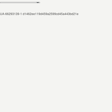
UA-66293139-1 d1462ee119d459a2599cd45a443bd21e