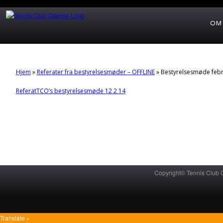
OM
Hjem
»
Referater fra bestyrelsesmøder – OFFLINE
»
Bestyrelsesmøde feb
ReferatTCO’s bestyrelsesmøde 12 2 14
Copyright© Tennis Club
Translate »