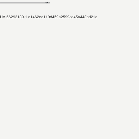
UA-66293139-1 d1462ee119d459a2599cd45a443bd21e