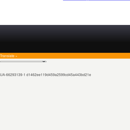
Translate »
UA-66293139-1 d1462ee119d459a2599cd45a443bd21e