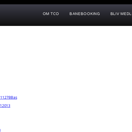
OM TCO
BANEBOOKING
BLIV MED
131127BBas
012013
1