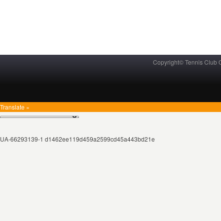
Copyright© Tennis Club
Translate »
UA-66293139-1 d1462ee119d459a2599cd45a443bd21e